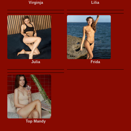
Virginja
Lilia
Julia
Frida
Top Mandy